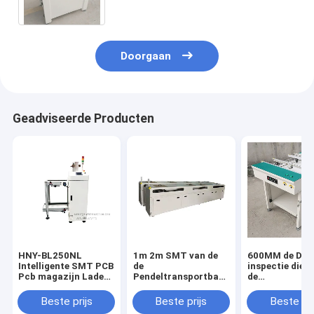
voor PCB-assemblage
Doorgaan
Geadviseerde Producten
HNY-BL250NL
1m 2m SMT van de
600MM de Dub
Intelligente SMT PCB
de
inspectie die v
Pcb magazijn Lader
Pendeltransportband
de
Machine normaal
van PCB Vertaalplc
Riemtranspor
type
van PCB LEIDENE
van PCB van d
Beste prijs
Beste prijs
Beste pri
Touch
Spooraaneens