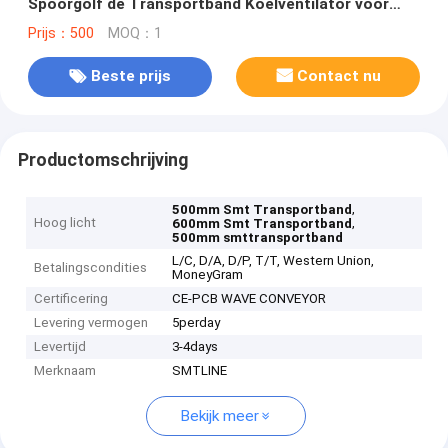
Spoorgolf de Transportband Koelventilator voor
PCB-assemblage
Prijs：500
MOQ：1
Beste prijs
Contact nu
Productomschrijving
,
500mm Smt Transportband
Hoog licht
,
600mm Smt Transportband
500mm smttransportband
L/C, D/A, D/P, T/T, Western Union,
Betalingscondities
MoneyGram
Certificering
CE-PCB WAVE CONVEYOR
Levering vermogen
5perday
Levertijd
3-4days
Merknaam
SMTLINE
Bekijk meer