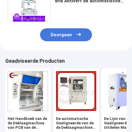
drie Antiverf de automatische
PCB Desktop Off-line 350W
Doorgaan
Geadviseerde Producten
Het Handboek van de
De automatische
De Lijm van P
de Deklaagmachine
Gealigneerde van de
Gealigneerde h
van PCB van de
de Deklaagmachine
Uitdelen Mach
Desktopeconomie
van PCB Conforme
XYZ Drie Asac