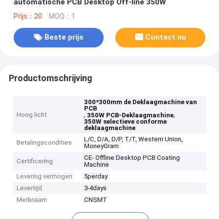
automatische PCB Desktop Off-line 350W
Prijs：20
MOQ：1
Beste prijs
Contact nu
Productomschrijving
300*300mm de Deklaagmachine van
PCB
Hoog licht
,
,
350W PCB-Deklaagmachine
350W selectieve conforme
deklaagmachine
L/C, D/A, D/P, T/T, Western Union,
Betalingscondities
MoneyGram
CE- Offline Desktop PCB Coating
Certificering
Machine
Levering vermogen
5perday
Levertijd
3-4days
Merknaam
CNSMT