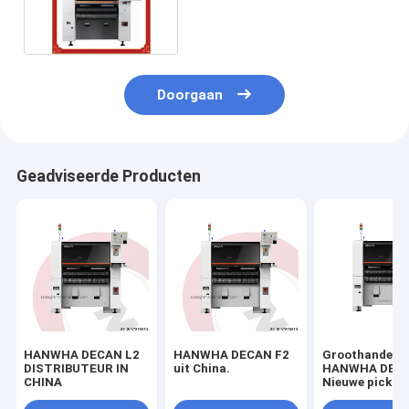
CPH-OEM ODM
Doorgaan
Geadviseerde Producten
HANWHA DECAN L2
HANWHA DECAN F2
Groothandel
DISTRIBUTEUR IN
uit China.
HANWHA DECA
CHINA
Nieuwe pick a
place machine