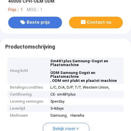
40000 CPH-OEM ODM
Prijs：1
MOQ：1
Beste prijs
Contact nu
Productomschrijving
Sm481plus Samsung-Oogst en
Plaatsmachine
,
Hoog licht
ODM Samsung Oogst en
Plaatsmachine
,
ODM smt plukt en plaatst machine
Betalingscondities
L/C, D/A, D/P, T/T, Western Union,
Certificering
CE- sm481plus
Levering vermogen
5perday
Levertijd
3-4days
Merknaam
Samsung、Hanwha
Bekijk meer