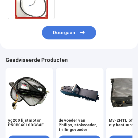
IMPULS van SC300A500FP
SMT
Doorgaan
Geadviseerde Producten
yg200 lijstmotor
de voeder van
Mv-2HTL off-l
P50B04010DCS4E
Philips, stokvoeder,
x-y bestuurder
trillingsvoeder