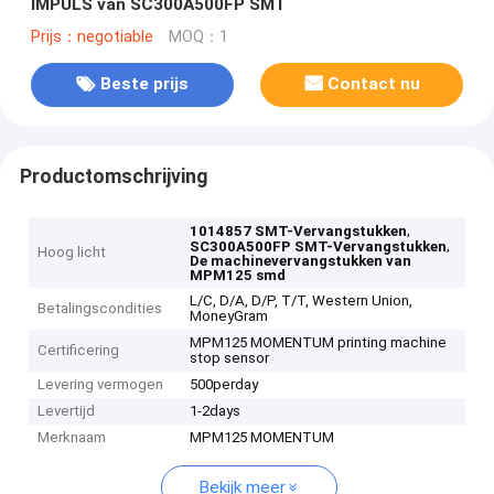
IMPULS van SC300A500FP SMT
Prijs：negotiable
MOQ：1
Beste prijs
Contact nu
Productomschrijving
,
1014857 SMT-Vervangstukken
,
SC300A500FP SMT-Vervangstukken
Hoog licht
De machinevervangstukken van
MPM125 smd
L/C, D/A, D/P, T/T, Western Union,
Betalingscondities
MoneyGram
MPM125 MOMENTUM printing machine
Certificering
stop sensor
Levering vermogen
500perday
Levertijd
1-2days
Merknaam
MPM125 MOMENTUM
Bekijk meer